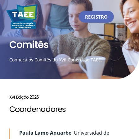
Skip
to
REGISTRO
content
Main
Men
Comitês
Conheça os Comitês do XVII Congresso TAEE.
XVII Edição 2026
Coordenadores
Paula Lamo Anuarbe
, Universidad de