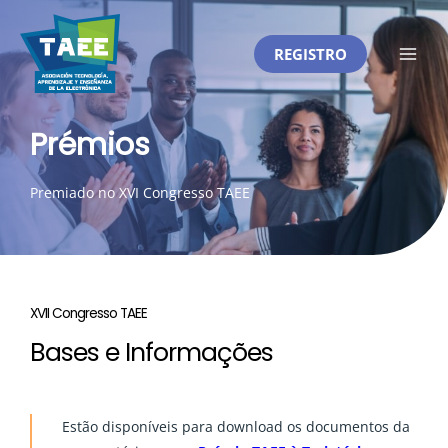
Skip
to
REGISTRO
content
Main
Men
Prémios
Premiado no XVI Congresso TAEE
XVII Congresso TAEE
Bases e Informações
Estão disponíveis para download os documentos da