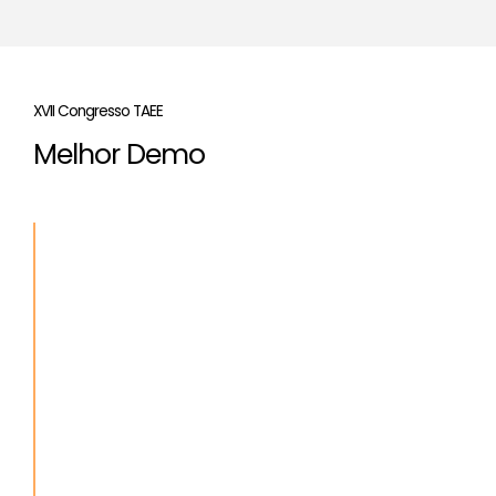
XVII Congresso TAEE
Melhor Demo
“
Aprendizaje de diseño digital basado en
proyectos: Uso de leds RGB
”
Autores
: Carlos J. Jiménez-Fernández, Carmen
Baena-Oliva, Pilar Parra Fernández and Manuel
Valencia-Barrero
Accésit
“
Use Case: Design, Characterization, Prototyping
and Digital Twin of a Stewart platform
”
Autores
: Alba Correal Olmo and Francisco Javier Ríos