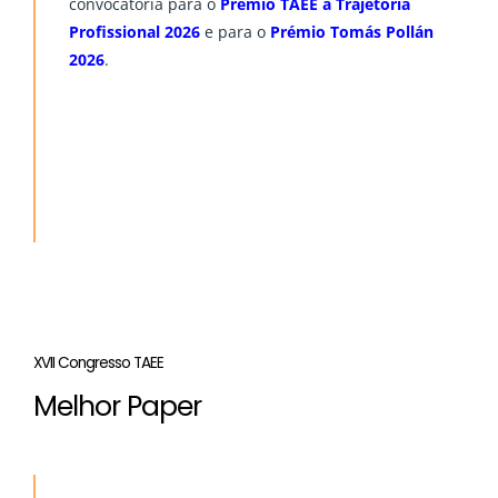
convocatória para o
Prémio TAEE à Trajetória
Profissional 2026
e para o
Prémio Tomás Pollán
2026
.
Accésit
“
Aproximación al aprendizaje-servicio en
asignaturas de grado de ingeniería
”
Autores
: Manuel Perales, Alfredo Pérez Vega-Leal
and Federico Barrero
XVII Congresso TAEE
Melhor Paper