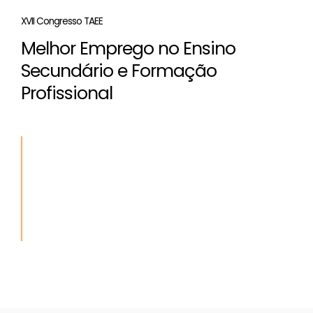
XVII Congresso TAEE
Melhor Emprego no Ensino
Secundário e Formação
Profissional
“
Salinas Fotovoltaica: un proyecto de investigación
educativa sobre aprovechamiento solar
curriculares
”
Autores
: Juan Domingo Aguilar Peña, Leocadio
Hontoria García, Catalina Rus Casas and Vicente
Raya Narváez