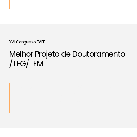
Gómez
XVII Congresso TAEE
Melhor Projeto de Doutoramento
/TFG/TFM
“
Design, characterization, prototyping and Digital
Twin of a Stewart platform
”
Autores
: Alba Correal Olmo and Francisco Javier Ríos
Gómez