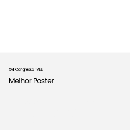
Accésit
“
Aproximación al aprendizaje-servicio en
asignaturas de grado de ingeniería
”
Autores
: Manuel Perales, Alfredo Pérez Vega-Leal
and Federico Barrero
XVII Congresso TAEE
Melhor Poster
“
Módulo de radiocomunicaciones digitales para
aplicaciones docentes y sensorización remota
”
Autor
: Javier Diz Bugarín and José Luis Rodríguez
Fernández